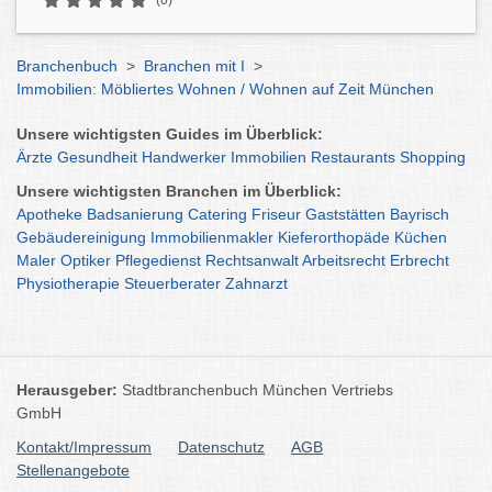
(0)
Branchenbuch
>
Branchen mit I
>
Immobilien: Möbliertes Wohnen / Wohnen auf Zeit München
Unsere wichtigsten Guides im Überblick:
Ärzte
Gesundheit
Handwerker
Immobilien
Restaurants
Shopping
Unsere wichtigsten Branchen im Überblick:
Apotheke
Badsanierung
Catering
Friseur
Gaststätten
Bayrisch
Gebäudereinigung
Immobilienmakler
Kieferorthopäde
Küchen
Maler
Optiker
Pflegedienst
Rechtsanwalt
Arbeitsrecht
Erbrecht
Physiotherapie
Steuerberater
Zahnarzt
Herausgeber:
Stadtbranchenbuch München Vertriebs
GmbH
Kontakt/Impressum
Datenschutz
AGB
Stellenangebote