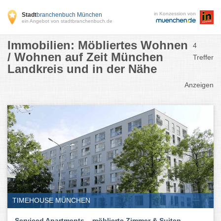
in Konzession von
Stadt
branchenbuch München
ein Angebot von stadtbranchenbuch.de
Immobilien: Möbliertes Wohnen
4
/ Wohnen auf Zeit München
Treffer
Landkreis und in der Nähe
Anzeigen
TIMEHOUSE MÜNCHEN
Serviced Apartments – möblierte Zimmer & Suiten