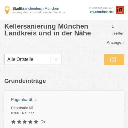
in Konzession von
Stadt
branchenbuch München
ein Angebot von stadtbranchenbuch.de
Kellersanierung München
1
Landkreis und in der Nähe
Treffer
Anzeigen
Alle Ortsteile
Grundeinträge
Pagenhardt, J.
Parkstraße 6B
82061 Neuried
(0)