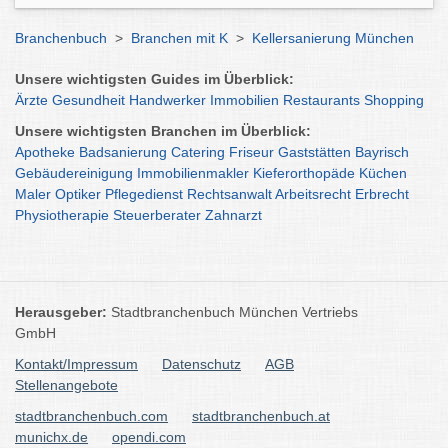
Branchenbuch
>
Branchen mit K
>
Kellersanierung München
Unsere wichtigsten Guides im Überblick:
Ärzte
Gesundheit
Handwerker
Immobilien
Restaurants
Shopping
Unsere wichtigsten Branchen im Überblick:
Apotheke
Badsanierung
Catering
Friseur
Gaststätten
Bayrisch
Gebäudereinigung
Immobilienmakler
Kieferorthopäde
Küchen
Maler
Optiker
Pflegedienst
Rechtsanwalt
Arbeitsrecht
Erbrecht
Physiotherapie
Steuerberater
Zahnarzt
Herausgeber:
Stadtbranchenbuch München Vertriebs
GmbH
Kontakt/Impressum
Datenschutz
AGB
Stellenangebote
stadtbranchenbuch.com
stadtbranchenbuch.at
munichx.de
opendi.com