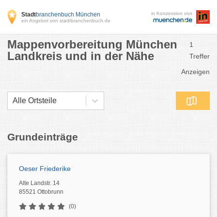
in Konzession von
Stadt
branchenbuch München
ein Angebot von stadtbranchenbuch.de
Mappenvorbereitung München
1
Landkreis und in der Nähe
Treffer
Anzeigen
Alle Ortsteile
Grundeinträge
Oeser Friederike
Alte Landstr. 14
85521 Ottobrunn
(0)