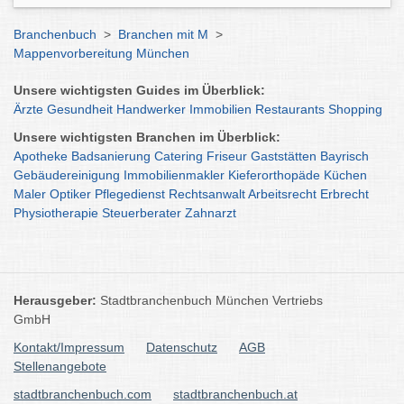
Branchenbuch
>
Branchen mit M
>
Mappenvorbereitung München
Unsere wichtigsten Guides im Überblick:
Ärzte
Gesundheit
Handwerker
Immobilien
Restaurants
Shopping
Unsere wichtigsten Branchen im Überblick:
Apotheke
Badsanierung
Catering
Friseur
Gaststätten
Bayrisch
Gebäudereinigung
Immobilienmakler
Kieferorthopäde
Küchen
Maler
Optiker
Pflegedienst
Rechtsanwalt
Arbeitsrecht
Erbrecht
Physiotherapie
Steuerberater
Zahnarzt
Herausgeber:
Stadtbranchenbuch München Vertriebs
GmbH
Kontakt/Impressum
Datenschutz
AGB
Stellenangebote
stadtbranchenbuch.com
stadtbranchenbuch.at