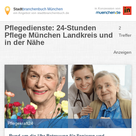
in Konzession von
Stadt
branchenbuch München
ein Angebot von stadtbranchenbuch.de
Pflegedienste: 24-Stunden
2
Pflege München Landkreis und
Treffer
in der Nähe
Anzeigen
Pflegekraft24
Rund-um-die-Uhr-Betreuung für Senioren und