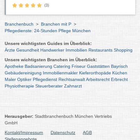
(3)
Branchenbuch
>
Branchen mit P
>
Pflegedienste: 24-Stunden Pflege München
Unsere wichtigsten Guides im Überblick:
Ärzte
Gesundheit
Handwerker
Immobilien
Restaurants
Shopping
Unsere wichtigsten Branchen im Überblick:
Apotheke
Badsanierung
Catering
Friseur
Gaststätten
Bayrisch
Gebäudereinigung
Immobilienmakler
Kieferorthopäde
Küchen
Maler
Optiker
Pflegedienst
Rechtsanwalt
Arbeitsrecht
Erbrecht
Physiotherapie
Steuerberater
Zahnarzt
Herausgeber:
Stadtbranchenbuch München Vertriebs
GmbH
Kontakt/Impressum
Datenschutz
AGB
Stellenangebote