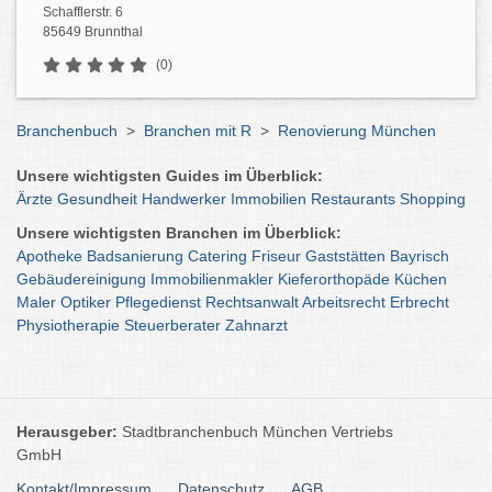
Schafflerstr. 6
85649 Brunnthal
(0)
Branchenbuch
>
Branchen mit R
>
Renovierung München
Unsere wichtigsten Guides im Überblick:
Ärzte
Gesundheit
Handwerker
Immobilien
Restaurants
Shopping
Unsere wichtigsten Branchen im Überblick:
Apotheke
Badsanierung
Catering
Friseur
Gaststätten
Bayrisch
Gebäudereinigung
Immobilienmakler
Kieferorthopäde
Küchen
Maler
Optiker
Pflegedienst
Rechtsanwalt
Arbeitsrecht
Erbrecht
Physiotherapie
Steuerberater
Zahnarzt
Herausgeber:
Stadtbranchenbuch München Vertriebs
GmbH
Kontakt/Impressum
Datenschutz
AGB