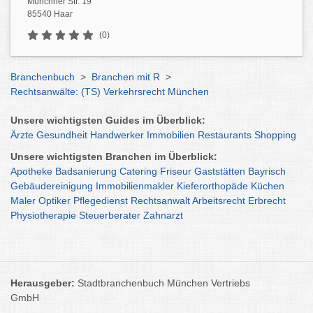
Münchner Str. 19
85540 Haar
(0)
Branchenbuch
>
Branchen mit R
>
Rechtsanwälte: (TS) Verkehrsrecht München
Unsere wichtigsten Guides im Überblick:
Ärzte
Gesundheit
Handwerker
Immobilien
Restaurants
Shopping
Unsere wichtigsten Branchen im Überblick:
Apotheke
Badsanierung
Catering
Friseur
Gaststätten
Bayrisch
Gebäudereinigung
Immobilienmakler
Kieferorthopäde
Küchen
Maler
Optiker
Pflegedienst
Rechtsanwalt
Arbeitsrecht
Erbrecht
Physiotherapie
Steuerberater
Zahnarzt
Herausgeber:
Stadtbranchenbuch München Vertriebs
GmbH