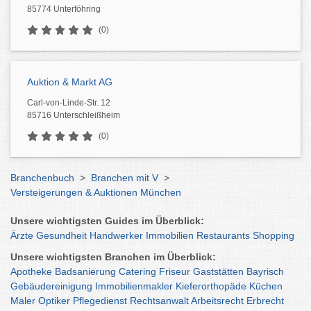
85774 Unterföhring
(0)
Auktion & Markt AG
Carl-von-Linde-Str. 12
85716 Unterschleißheim
(0)
Branchenbuch
>
Branchen mit V
>
Versteigerungen & Auktionen München
Unsere wichtigsten Guides im Überblick:
Ärzte
Gesundheit
Handwerker
Immobilien
Restaurants
Shopping
Unsere wichtigsten Branchen im Überblick:
Apotheke
Badsanierung
Catering
Friseur
Gaststätten
Bayrisch
Gebäudereinigung
Immobilienmakler
Kieferorthopäde
Küchen
Maler
Optiker
Pflegedienst
Rechtsanwalt
Arbeitsrecht
Erbrecht