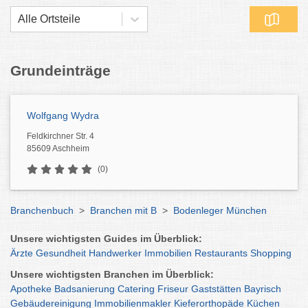
Alle Ortsteile
Grundeinträge
Wolfgang Wydra
Feldkirchner Str. 4
85609 Aschheim
(0)
Branchenbuch
>
Branchen mit B
>
Bodenleger München
Unsere wichtigsten Guides im Überblick:
Ärzte
Gesundheit
Handwerker
Immobilien
Restaurants
Shopping
Unsere wichtigsten Branchen im Überblick:
Apotheke
Badsanierung
Catering
Friseur
Gaststätten
Bayrisch
Gebäudereinigung
Immobilienmakler
Kieferorthopäde
Küchen