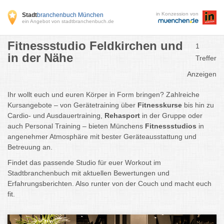
in Konzession von
Stadt
branchenbuch München
ein Angebot von stadtbranchenbuch.de
Fitnessstudio Feldkirchen und
1
in der Nähe
Treffer
Anzeigen
Ihr
wollt
euch
und
euren
Körper
in
Form
bringen?
Zahlreiche
Kursangebote –
von
Gerätetraining
über
Fitnesskurse
bis
hin
zu
Cardio-
und
Ausdauertraining,
Rehasport
in
der
Gruppe
oder
auch
Personal
Training –
bieten
Münchens
Fitnessstudios
in
angenehmer
Atmosphäre
mit
bester
Geräteausstattung
und
Betreuung
an.
Findet
das
passende
Studio
für
euer
Workout
im
Stadtbranchenbuch
mit
aktuellen
Bewertungen
und
Erfahrungsberichten.
Also
runter
von
der
Couch
und
macht
euch
fit.