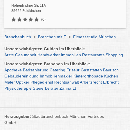
Hohenlindner Str. 11A
85622 Feldkirchen
(0)
Branchenbuch
>
Branchen mit F
>
Fitnessstudio München
Unsere wichtigsten Guides im Überblick:
Ärzte
Gesundheit
Handwerker
Immobilien
Restaurants
Shopping
Unsere wichtigsten Branchen im Überblick:
Apotheke
Badsanierung
Catering
Friseur
Gaststätten
Bayrisch
Gebäudereinigung
Immobilienmakler
Kieferorthopäde
Küchen
Maler
Optiker
Pflegedienst
Rechtsanwalt
Arbeitsrecht
Erbrecht
Physiotherapie
Steuerberater
Zahnarzt
Herausgeber:
Stadtbranchenbuch München Vertriebs
GmbH