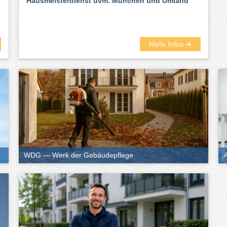
Hausmeisterdienst uvm. München und Umland
Mehr Infos ➜
WDG — Werk der Gebäudepflege
A