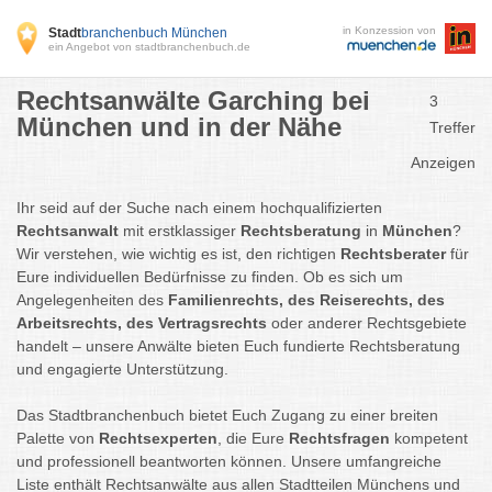
in Konzession von
Stadt
branchenbuch München
ein Angebot von stadtbranchenbuch.de
Rechtsanwälte Garching bei
3
München und in der Nähe
Treffer
Anzeigen
Ihr seid auf der Suche nach einem hochqualifizierten
Rechtsanwalt
mit erstklassiger
Rechtsberatung
in
München
?
Wir verstehen, wie wichtig es ist, den richtigen
Rechtsberater
für
Eure individuellen Bedürfnisse zu finden. Ob es sich um
Angelegenheiten des
Familienrechts, des Reiserechts, des
Arbeitsrechts, des Vertragsrechts
oder anderer Rechtsgebiete
handelt – unsere Anwälte bieten Euch fundierte Rechtsberatung
und engagierte Unterstützung.
Das Stadtbranchenbuch bietet Euch Zugang zu einer breiten
Palette von
Rechtsexperten
, die Eure
Rechtsfragen
kompetent
und professionell beantworten können. Unsere umfangreiche
Liste enthält Rechtsanwälte aus allen Stadtteilen Münchens und