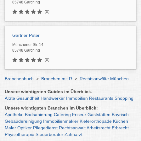
85748 Garching
(0)
Gärtner Peter
Münchener Str. 14
85748 Garching
(0)
Branchenbuch
>
Branchen mit R
>
Rechtsanwälte München
Unsere wichtigsten Guides im Überblick:
Ärzte
Gesundheit
Handwerker
Immobilien
Restaurants
Shopping
Unsere wichtigsten Branchen im Überblick:
Apotheke
Badsanierung
Catering
Friseur
Gaststätten
Bayrisch
Gebäudereinigung
Immobilienmakler
Kieferorthopäde
Küchen
Maler
Optiker
Pflegedienst
Rechtsanwalt
Arbeitsrecht
Erbrecht
Physiotherapie
Steuerberater
Zahnarzt