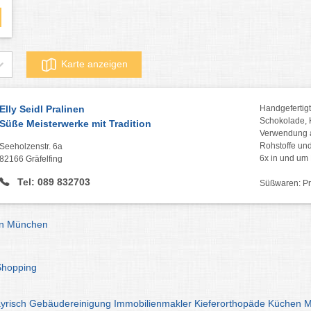
Karte anzeigen
Elly Seidl Pralinen
Handgefertigt
Schokolade, 
Süße Meisterwerke mit Tradition
Verwendung a
Rohstoffe und
Seeholzenstr. 6a
6x in und u
82166 Gräfelfing
Tel: 089 832703
Süßwaren: Pra
en München
Shopping
yrisch
Gebäudereinigung
Immobilienmakler
Kieferorthopäde
Küchen
M