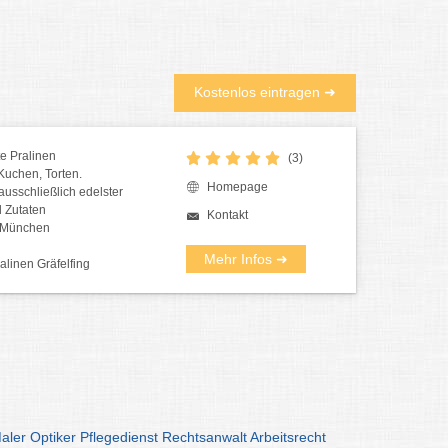
Kostenlos eintragen ➜
e Pralinen
(3)
Kuchen, Torten.
Homepage
usschließlich edelster
 Zutaten
Kontakt
m München
Mehr Infos ➜
linen Gräfelfing
aler
Optiker
Pflegedienst
Rechtsanwalt
Arbeitsrecht