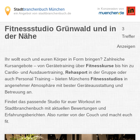
in Konzession von
Stadt
branchenbuch München
ein Angebot von stadtbranchenbuch.de
Fitnessstudio Grünwald und in
3
der Nähe
Treffer
Anzeigen
Ihr
wollt
euch
und
euren
Körper
in
Form
bringen?
Zahlreiche
Kursangebote –
von
Gerätetraining
über
Fitnesskurse
bis
hin
zu
Cardio-
und
Ausdauertraining,
Rehasport
in
der
Gruppe
oder
auch
Personal
Training –
bieten
Münchens
Fitnessstudios
in
angenehmer
Atmosphäre
mit
bester
Geräteausstattung
und
Betreuung
an.
Findet
das
passende
Studio
für
euer
Workout
im
Stadtbranchenbuch
mit
aktuellen
Bewertungen
und
Erfahrungsberichten.
Also
runter
von
der
Couch
und
macht
euch
fit.