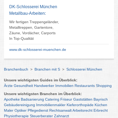
DK-Schlosserei München
Metallbau-Arbeiten:
Wir fertigen Treppengeländer,
Metalltreppen, Gartentore,
Zäune, Vordächer, Carports
In Top-Qualität
www.dk-schlosserei-muenchen.de
Branchenbuch
>
Branchen mit S
>
Schlosserei München
Unsere wichtigsten Guides im Überblick:
Ärzte
Gesundheit
Handwerker
Immobilien
Restaurants
Shopping
Unsere wichtigsten Branchen im Überblick:
Apotheke
Badsanierung
Catering
Friseur
Gaststätten
Bayrisch
Gebäudereinigung
Immobilienmakler
Kieferorthopäde
Küchen
Maler
Optiker
Pflegedienst
Rechtsanwalt
Arbeitsrecht
Erbrecht
Physiotherapie
Steuerberater
Zahnarzt