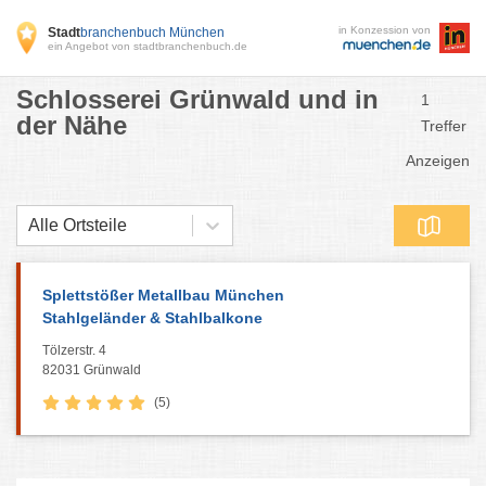
in Konzession von
Stadt
branchenbuch München
ein Angebot von stadtbranchenbuch.de
Schlosserei Grünwald und in
1
der Nähe
Treffer
Anzeigen
Alle Ortsteile
Splettstößer Metallbau München
Stahlgeländer & Stahlbalkone
Tölzerstr. 4
82031 Grünwald
(5)