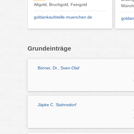
München Umland
Rhein-
.de
goldankaufstelle-rosenheim.de
Verein
Grundeinträge
Börner, Dr., Sven-Olaf
Jäpke C. Stahnsdorf