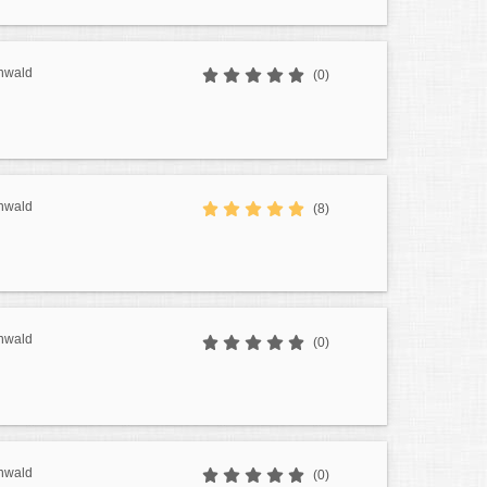
nwald
(0)
nwald
(8)
nwald
(0)
nwald
(0)