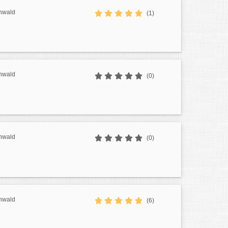
nwald
(1)
nwald
(0)
nwald
(0)
nwald
(6)