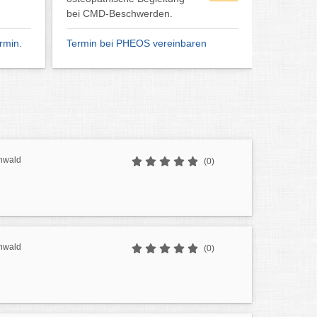
Wurzelbehandlung, Endodontine
ihr-zahnarzt-in-muenchen-laim.de
nwald
(0)
nwald
(0)