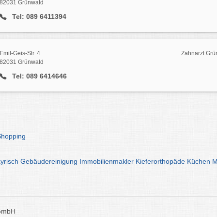
82031 Grünwald
Tel: 089 6411394
Emil-Geis-Str. 4
Zahnarzt Grü
82031 Grünwald
Tel: 089 6414646
n
Shopping
yrisch
Gebäudereinigung
Immobilienmakler
Kieferorthopäde
Küchen
M
 GmbH