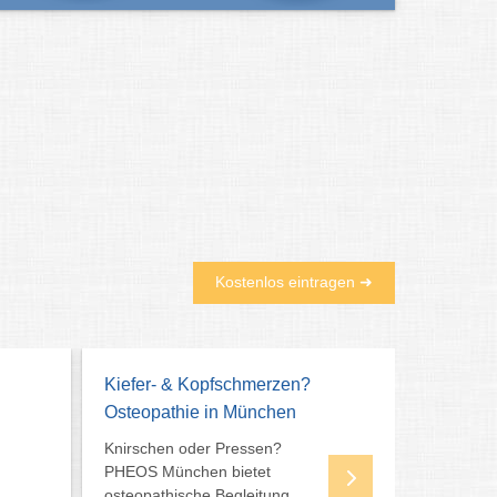
Kostenlos eintragen ➜
Dr. Elena Ilin, Zahnarztpraxis
Zahnarzt in München
Kinderzahnarzt, Ästethische
Zahnmedizin, Alinger Implantologie,
Prophylaxe, Zahnreinigung,