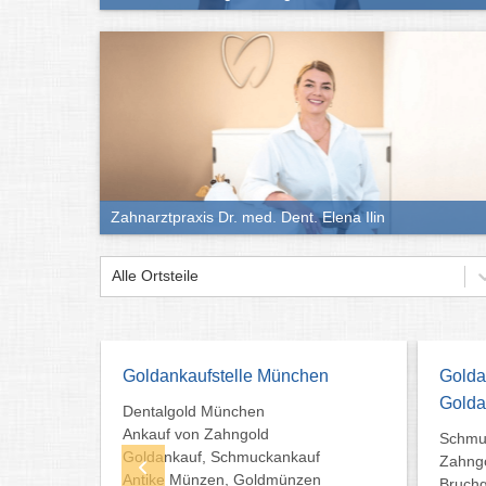
Zahnarztpraxis Dr. med. Dent. Elena Ilin
Alle Ortsteile
en
Goldankaufstelle
Prof.
Goldankauf Rosenheim
Zahna
Schmuck Rosenheim
Prof. 
f
Zahngold - Münzen
zahnär
n
Bruchgold - Goldankauf
Praxis