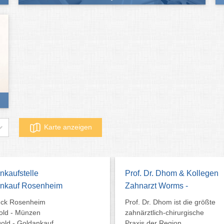
Karte anzeigen
 Dr. Dhom & Kollegen
Kiefer- & Kopfschmerzen?
rzt Worms -
Osteopathie in München
Dr. Dhom ist die größte
Knirschen oder Pressen?
ztlich-chirurgische
PHEOS München bietet
 der Region
osteopathische Begleitung