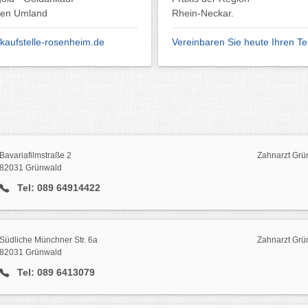
Neckar.
bei CMD-Beschwerden.
baren Sie heute Ihren Termin.
Termin bei PHEOS vereinbaren
Bavariafilmstraße 2
Zahnarzt Grü
82031 Grünwald
Tel: 089 64914422
Südliche Münchner Str. 6a
Zahnarzt Grü
82031 Grünwald
Tel: 089 6413079