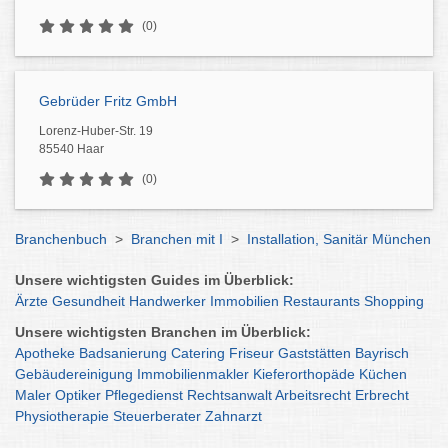
(0)
Gebrüder Fritz GmbH
Lorenz-Huber-Str. 19
85540 Haar
(0)
Branchenbuch
>
Branchen mit I
>
Installation, Sanitär München
Unsere wichtigsten Guides im Überblick:
Ärzte
Gesundheit
Handwerker
Immobilien
Restaurants
Shopping
Unsere wichtigsten Branchen im Überblick:
Apotheke
Badsanierung
Catering
Friseur
Gaststätten
Bayrisch
Gebäudereinigung
Immobilienmakler
Kieferorthopäde
Küchen
Maler
Optiker
Pflegedienst
Rechtsanwalt
Arbeitsrecht
Erbrecht
Physiotherapie
Steuerberater
Zahnarzt