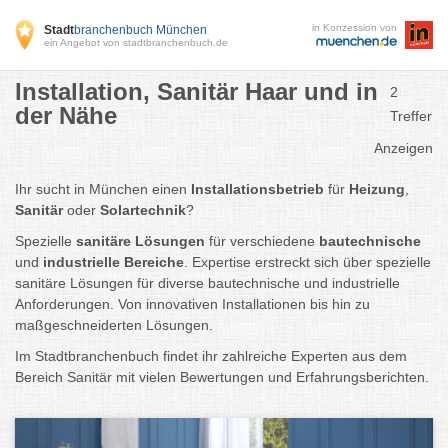
in Konzession von
Stadt
branchenbuch München
ein Angebot von stadtbranchenbuch.de
Installation, Sanitär Haar und in
2
der Nähe
Treffer
Anzeigen
Ihr sucht in München einen
Installationsbetrieb
für
Heizung
,
Sanitär
oder
Solartechnik
?
Spezielle
sanitäre Lösungen
für verschiedene
bautechnische
und
industrielle
Bereiche
.
Expertise erstreckt sich über spezielle
sanitäre Lösungen für diverse bautechnische und industrielle
Anforderungen. Von innovativen Installationen bis hin zu
maßgeschneiderten Lösungen.
Im Stadtbranchenbuch
findet ihr zahlreiche Experten aus dem
Bereich Sanitär mit vielen Bewertungen und Erfahrungsberichten.