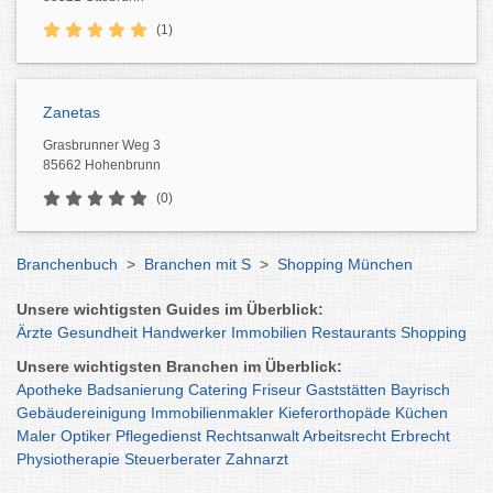
(1)
Zanetas
Grasbrunner Weg 3
85662 Hohenbrunn
(0)
Branchenbuch
>
Branchen mit S
>
Shopping München
Unsere wichtigsten Guides im Überblick:
Ärzte
Gesundheit
Handwerker
Immobilien
Restaurants
Shopping
Unsere wichtigsten Branchen im Überblick:
Apotheke
Badsanierung
Catering
Friseur
Gaststätten
Bayrisch
Gebäudereinigung
Immobilienmakler
Kieferorthopäde
Küchen
Maler
Optiker
Pflegedienst
Rechtsanwalt
Arbeitsrecht
Erbrecht
Physiotherapie
Steuerberater
Zahnarzt