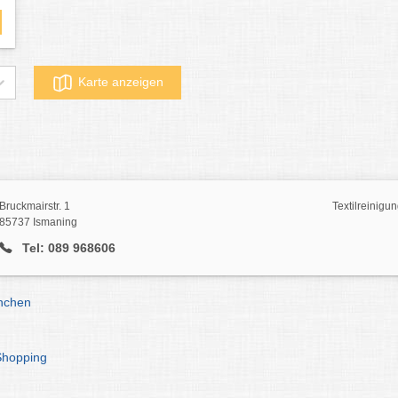
Karte anzeigen
Bruckmairstr. 1
Textilreinigu
85737 Ismaning
Tel: 089 968606
ünchen
Shopping