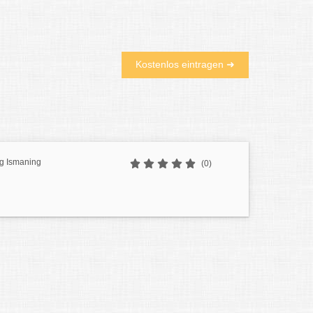
Kostenlos eintragen ➜
ng Ismaning
(0)