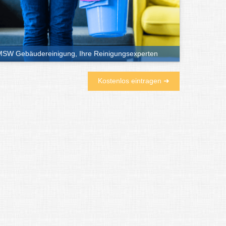
SW Gebäudereinigung, Ihre Reinigungsexperten
Kostenlos eintragen ➜