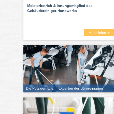
Meisterbetrieb & Innungsmitglied des
Gebäudereiniger-Handwerks
Mehr Infos ➜
Die Putzigen Elfen I Experten der Büroreinigung