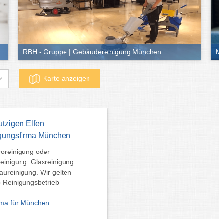
RBH - Gruppe | Gebäudereinigung München
M
Karte anzeigen
utzigen Elfen
gungsfirma München
oreinigung oder
reinigung. Glasreinigung
aureinigung. Wir gelten
p Reinigungsbetrieb
rma für München