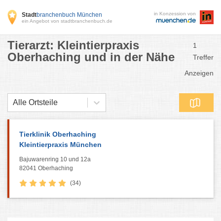
in Konzession von
Stadt
branchenbuch München
ein Angebot von stadtbranchenbuch.de
Tierarzt: Kleintierpraxis
1
Oberhaching und in der Nähe
Treffer
Anzeigen
Alle Ortsteile
Tierklinik Oberhaching
Kleintierpraxis München
Bajuwarenring 10 und 12a
82041 Oberhaching
(34)