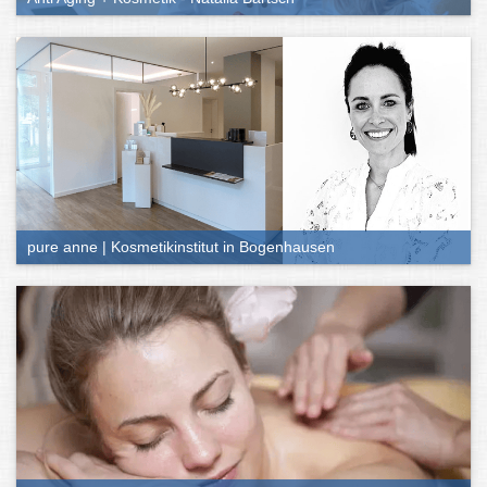
Kosmetik-Besuch
Wie oben schon angedeutet, ist das Angebotsspektrum in
Kosmetikstudios vielfältig. Zu den wichtigsten Treatments zählen:
Gesichtsbehandlungen
Ihr habt Probleme mit eurer Haut oder wollt ihr einfach nur eine
reichhaltige Pflege gönnen? Kosmetikstudios haben von der
Ausreinigung bis zu Anti-Aging-Behandlung so ziemlich alles im
Programm. Auch das Färben, Formen und Stylen von Wimpern
oder Augenbrauen oder ein schickes Make-up zählen dazu.
pure anne | Kosmetikinstitut in Bogenhausen
Haarentfernung
Möchtet ihr euch das häufige Rasieren sparen oder seid nicht
zufrieden mit der Körperbehaarung an bestimmten Stellen, lohnt
sich ebenfalls ein Besuch bei der Kosmetik. Angeboten werden
dabei meist das Wachsen oder Sugaring, aber auch
Haarentfernungen per Laser.
Maniküre und Pediküre
Samtweiche Füße, lackierte Nägel oder eine Nagelverlängerung –