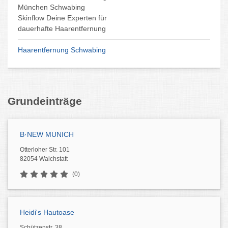
seit 2001 spezialisiert auf
Anti-Aging & Kosmetik
in Nymphenburg-Neuhausen
Anti-Aging & Kosmetik München
Grundeinträge
B·NEW MUNICH
Otterloher Str. 101
82054 Walchstatt
(0)
Heidi's Hautoase
Schützenstr. 38