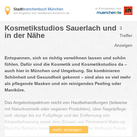
in Konzession von
Stadt
branchenbuch München
ein Angebot von stadtbranchenbuch.de
Kosmetikstudios Sauerlach und
3
in der Nähe
Treffer
Anzeigen
Entspannen, sich so richtig verwöhnen lassen und schön
fühlen. Dafür sind die Kosmetik und Kosmetikstudios da –
auch hier in München und Umgebung. Sie kombinieren
Schönheit und Gesundheit gekonnt – sind also so viel mehr
als pflegende Masken und ein reinigendes Peeling oder
Maniküre.
Das Angebotsspektrum reicht von Hautbehandlungen (teilweise
mit Naturkosmetik oder veganen Produkten), über Nagelpflege
und -design bis zur Fußpflege und der Entfernung von
Körperbehaarung sowie dem Einsatz von Permanent Make-up.
Manche Betriebe bieten auch Massagen oder Wellness-Pakete
mehr anzeigen...
an. Und noch wichtiger: eine fachkundige Analyse und Beratung