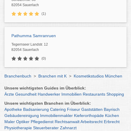
82054 Sauerlach
(1)
Pathumma Samranruen
Tegernseer Landstr. 12
82054 Sauerlach
(0)
Branchenbuch
>
Branchen mit K
>
Kosmetikstudios München
Unsere wichtigsten Guides im Überblick:
Ärzte
Gesundheit
Handwerker
Immobilien
Restaurants
Shopping
Unsere wichtigsten Branchen im Überblick:
Apotheke
Badsanierung
Catering
Friseur
Gaststätten
Bayrisch
Gebäudereinigung
Immobilienmakler
Kieferorthopäde
Küchen
Maler
Optiker
Pflegedienst
Rechtsanwalt
Arbeitsrecht
Erbrecht
Physiotherapie
Steuerberater
Zahnarzt