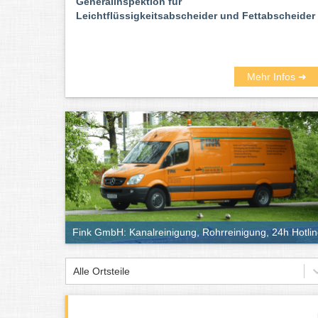
Generalinspektion für
Leichtflüssigkeitsabscheider und Fettabscheider
Mehr Infos ➜
Fink GmbH: Kanalreinigung, Rohrreinigung, 24h Hotli
Alle Ortsteile