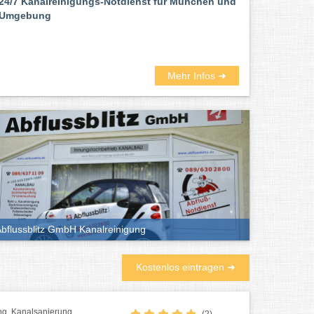
24/7 Kanalreinigungs-Notdienst für München und
Umgebung
Mehr Infos ➜
bflussblitz GmbH Kanalreinigung
Kostenlos eintragen ➜
ng, Kanalsanierung
(2)