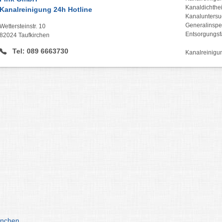
Kanaldichthe
Kanalreinigung 24h Hotline
Kanaluntersu
Generalinspek
Wettersteinstr. 10
Entsorgungsfa
82024 Taufkirchen
Tel: 089 6663730
Kanalreinigu
ünchen