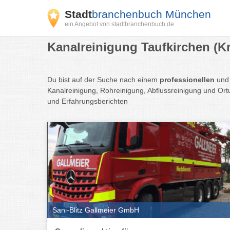
Stadt
branchenbuch München
ein Angebot von stadtbranchenbuch.de
Kanalreinigung Taufkirchen (K
Du bist auf der Suche nach einem
professionellen
un
Kanalreinigung, Rohreinigung, Abflussreinigung und Or
und Erfahrungsberichten
Sani-Blitz Gallmeier GmbH