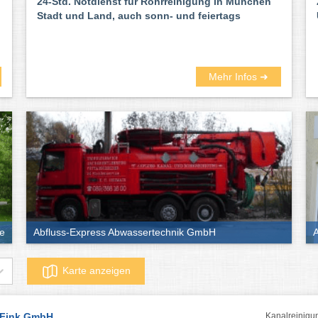
24-Std. Notdienst für Rohrreinigung in München
Stadt und Land, auch sonn- und feiertags
Mehr Infos ➜
ne
Abfluss-Express Abwassertechnik GmbH
A
Karte anzeigen
Fink GmbH
Kanalreinigu