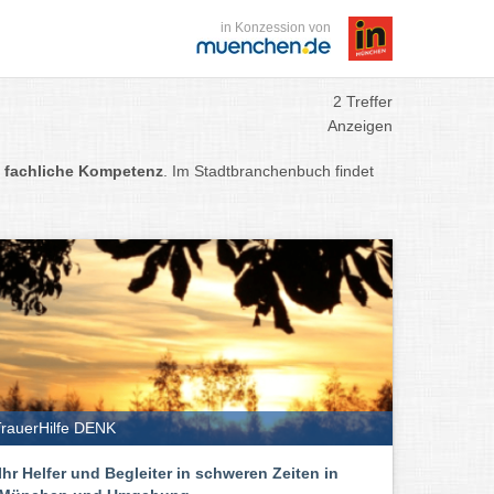
in Konzession von
2 Treffer
Anzeigen
d
fachliche Kompetenz
. Im Stadtbranchenbuch findet
rauerHilfe DENK
Ihr Helfer und Begleiter in schweren Zeiten in