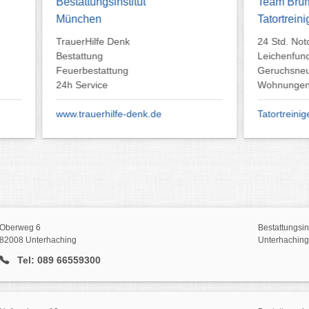
tungsinstitut
Team Brummer
hen
Tatortreinigung München
Hilfe Denk
24 Std. Notdienst bei
tung
Leichenfund und Messiwohnun
estattung
Geruchsneutralisierung von
rvice
Wohnungen und Häuser
auerhilfe-denk.de
Tatortreiniger 24/7
Oberweg 6
Bestattungsin
82008 Unterhaching
Unterhaching
Tel: 089 66559300