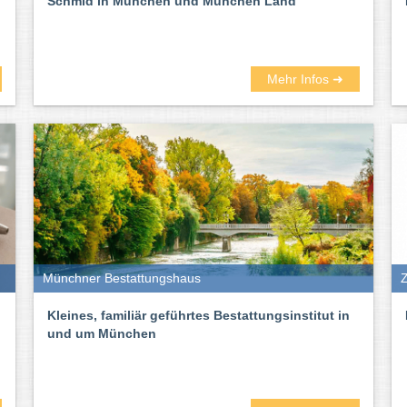
Schmid in München und München Land
Mehr Infos ➜
Münchner Bestattungshaus
Z
Kleines, familiär geführtes Bestattungsinstitut in
und um München