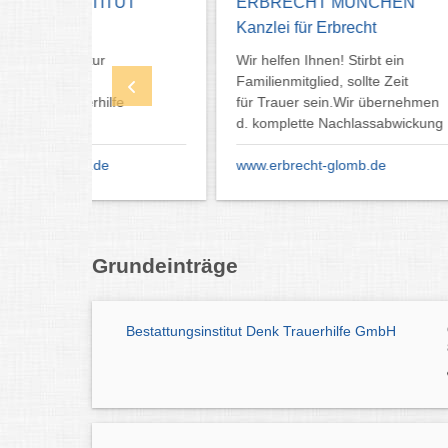
UT
ERBRECHT MÜNCHEN
Bestat
Kanzlei für Erbrecht
Münc
Wir helfen Ihnen! Stirbt ein
Trauer
Familienmitglied, sollte Zeit
Bestat
für Trauer sein.Wir übernehmen
Feuerb
d. komplette Nachlassabwickung
24h Se
www.erbrecht-glomb.de
www.tr
Grundeinträge
Bestattungsinstitut Denk Trauerhilfe GmbH