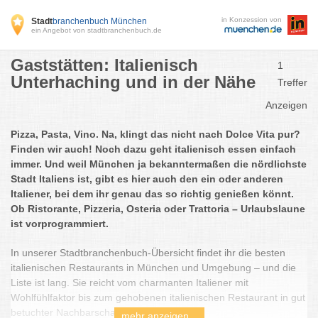
in Konzession von
Stadt
branchenbuch München
ein Angebot von stadtbranchenbuch.de
Gaststätten: Italienisch
1
Unterhaching und in der Nähe
Treffer
Anzeigen
Pizza, Pasta, Vino. Na, klingt das nicht nach Dolce Vita pur?
Finden wir auch! Noch dazu geht italienisch essen einfach
immer. Und weil München ja bekanntermaßen die nördlichste
Stadt Italiens ist, gibt es hier auch den ein oder anderen
Italiener, bei dem ihr genau das so richtig genießen könnt.
Ob Ristorante, Pizzeria, Osteria oder Trattoria – Urlaubslaune
ist vorprogrammiert.
In unserer Stadtbranchenbuch-Übersicht findet ihr die besten
italienischen Restaurants in München und Umgebung – und die
Liste ist lang. Sie reicht vom charmanten Italiener mit
Wohlfühlfaktor bis zum gehobenen italienischen Restaurant in gut
betuchter Nachbarschaft.
mehr anzeigen...