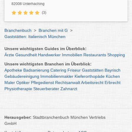
82008 Unterhaching
(3)
Branchenbuch
>
Branchen mit G
>
Gaststätten: Italienisch München
Unsere wichtigsten Guides im Überblick:
Ärzte
Gesundheit
Handwerker
Immobilien
Restaurants
Shopping
Unsere wichtigsten Branchen im Überblick:
Apotheke
Badsanierung
Catering
Friseur
Gaststätten
Bayrisch
Gebäudereinigung
Immobilienmakler
Kieferorthopäde
Küchen
Maler
Optiker
Pflegedienst
Rechtsanwalt
Arbeitsrecht
Erbrecht
Physiotherapie
Steuerberater
Zahnarzt
Herausgeber:
Stadtbranchenbuch München Vertriebs
Die Italienische Menüfolge
GmbH
Ganz im Gegensatz zu unserer deutschen Trilogie aus Vorspeise,