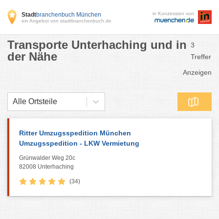
in Konzession von
Stadt
branchenbuch München
ein Angebot von stadtbranchenbuch.de
Transporte Unterhaching und in
3
der Nähe
Treffer
Anzeigen
Alle Ortsteile
Ritter Umzugsspedition München
Umzugsspedition - LKW Vermietung
Grünwalder Weg 20c
82008 Unterhaching
(34)