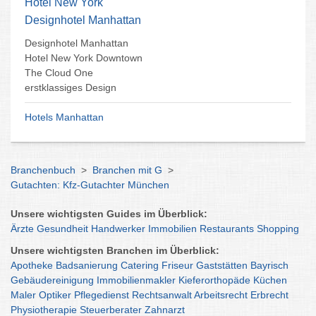
Hotel New York
Designhotel Manhattan
Designhotel Manhattan
Hotel New York Downtown
The Cloud One
erstklassiges Design
Hotels Manhattan
Branchenbuch
>
Branchen mit G
>
Gutachten: Kfz-Gutachter München
Unsere wichtigsten Guides im Überblick:
Ärzte
Gesundheit
Handwerker
Immobilien
Restaurants
Shopping
Unsere wichtigsten Branchen im Überblick:
Apotheke
Badsanierung
Catering
Friseur
Gaststätten
Bayrisch
Gebäudereinigung
Immobilienmakler
Kieferorthopäde
Küchen
Maler
Optiker
Pflegedienst
Rechtsanwalt
Arbeitsrecht
Erbrecht
Physiotherapie
Steuerberater
Zahnarzt