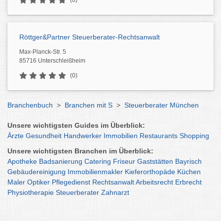
(0)
Röttger&Partner Steuerberater-Rechtsanwalt
Max-Planck-Str. 5
85716 Unterschleißheim
(0)
Branchenbuch
>
Branchen mit S
>
Steuerberater München
Unsere wichtigsten Guides im Überblick:
Ärzte
Gesundheit
Handwerker
Immobilien
Restaurants
Shopping
Unsere wichtigsten Branchen im Überblick:
Apotheke
Badsanierung
Catering
Friseur
Gaststätten
Bayrisch
Gebäudereinigung
Immobilienmakler
Kieferorthopäde
Küchen
Maler
Optiker
Pflegedienst
Rechtsanwalt
Arbeitsrecht
Erbrecht
Physiotherapie
Steuerberater
Zahnarzt