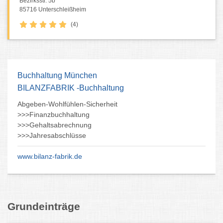
Bezirksstr. 5b
85716 Unterschleißheim
(4)
Immobilienmakler Trudering
Immobilie geerbt?
Wir helfen. Wertermittlung?
Auszahlung der Miterben?
Einvernehmlicher Verkauf?
Teilungsversteigerung? Nutzen
Sie unsere jahrelange Erfahrung
Grundeinträge