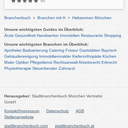
(0)
Branchenbuch
>
Branchen mit H
>
Hebammen München
Unsere wichtigsten Guides im Überblick:
Ärzte
Gesundheit
Handwerker
Immobilien
Restaurants
Shopping
Unsere wichtigsten Branchen im Überblick:
Apotheke
Badsanierung
Catering
Friseur
Gaststätten
Bayrisch
Gebäudereinigung
Immobilienmakler
Kieferorthopäde
Küchen
Maler
Optiker
Pflegedienst
Rechtsanwalt
Arbeitsrecht
Erbrecht
Physiotherapie
Steuerberater
Zahnarzt
Herausgeber:
Stadtbranchenbuch München Vertriebs
GmbH
Kontakt/Impressum
Datenschutz
AGB
Stellenangebote
stadtbranchenbuch.com
stadtbranchenbuch.at