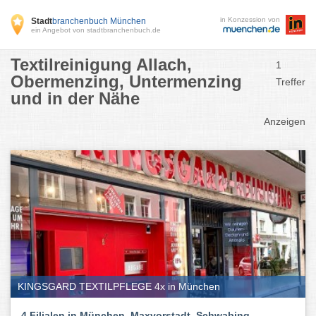
in Konzession von
Stadt
branchenbuch München
ein Angebot von stadtbranchenbuch.de
Textilreinigung Allach,
1
Obermenzing, Untermenzing
Treffer
und in der Nähe
Anzeigen
KINGSGARD TEXTILPFLEGE 4x in München
4 Filialen in München, Maxvorstadt, Schwabing,