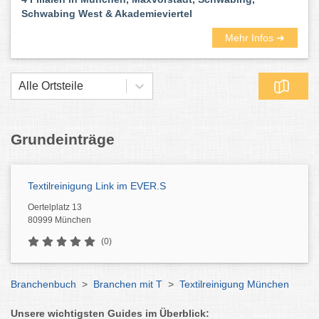
Schwabing West & Akademieviertel
Mehr Infos ➜
Alle Ortsteile
Grundeinträge
Textilreinigung Link im EVER.S
Oertelplatz 13
80999 München
(0)
Branchenbuch
>
Branchen mit T
>
Textilreinigung München
Unsere wichtigsten Guides im Überblick: