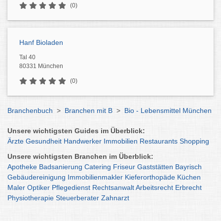
(0)
Hanf Bioladen
Tal 40
80331 München
(0)
Branchenbuch
>
Branchen mit B
>
Bio - Lebensmittel München
Unsere wichtigsten Guides im Überblick:
Ärzte
Gesundheit
Handwerker
Immobilien
Restaurants
Shopping
Unsere wichtigsten Branchen im Überblick:
Apotheke
Badsanierung
Catering
Friseur
Gaststätten
Bayrisch
Gebäudereinigung
Immobilienmakler
Kieferorthopäde
Küchen
Maler
Optiker
Pflegedienst
Rechtsanwalt
Arbeitsrecht
Erbrecht
Physiotherapie
Steuerberater
Zahnarzt