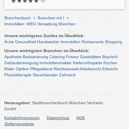
(0)
Branchenbuch
>
Branchen mit I
>
Immobilien: WEG Verwaltung München
Unsere wichtigsten Guides im Überblick:
Ärzte
Gesundheit
Handwerker
Immobilien
Restaurants
Shopping
Unsere wichtigsten Branchen im Überblick:
Apotheke
Badsanierung
Catering
Friseur
Gaststätten
Bayrisch
Gebäudereinigung
Immobilienmakler
Kieferorthopäde
Küchen
Maler
Optiker
Pflegedienst
Rechtsanwalt
Arbeitsrecht
Erbrecht
Physiotherapie
Steuerberater
Zahnarzt
Herausgeber:
Stadtbranchenbuch München Vertriebs
GmbH
Kontakt/Impressum
Datenschutz
AGB
Stellenangebote