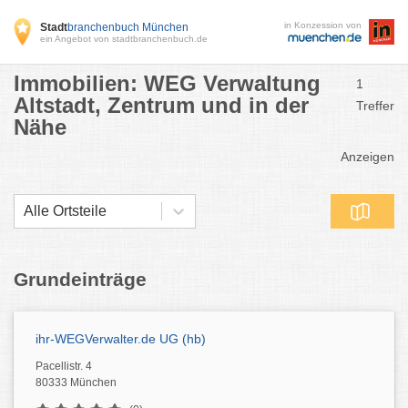
in Konzession von
Stadt
branchenbuch München
ein Angebot von stadtbranchenbuch.de
Immobilien: WEG Verwaltung
1
Altstadt, Zentrum und in der
Treffer
Nähe
Anzeigen
Alle Ortsteile
Grundeinträge
ihr-WEGVerwalter.de UG (hb)
Pacellistr. 4
80333 München