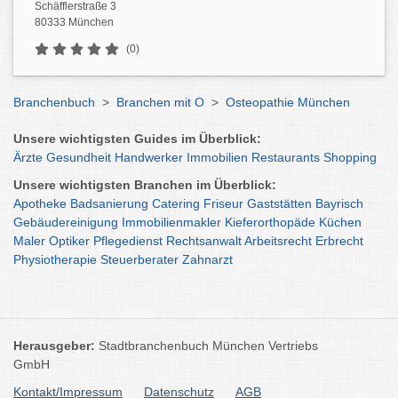
Schäfflerstraße 3
80333 München
(0)
Branchenbuch
>
Branchen mit O
>
Osteopathie München
Unsere wichtigsten Guides im Überblick:
Ärzte
Gesundheit
Handwerker
Immobilien
Restaurants
Shopping
Unsere wichtigsten Branchen im Überblick:
Apotheke
Badsanierung
Catering
Friseur
Gaststätten
Bayrisch
Gebäudereinigung
Immobilienmakler
Kieferorthopäde
Küchen
Maler
Optiker
Pflegedienst
Rechtsanwalt
Arbeitsrecht
Erbrecht
Physiotherapie
Steuerberater
Zahnarzt
Herausgeber:
Stadtbranchenbuch München Vertriebs
GmbH
Kontakt/Impressum
Datenschutz
AGB