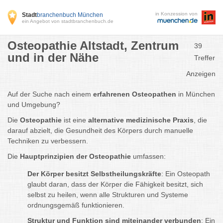
in Konzession von
Stadt
branchenbuch München
ein Angebot von stadtbranchenbuch.de
Osteopathie Altstadt, Zentrum
39
und in der Nähe
Treffer
Anzeigen
Auf der Suche nach einem
erfahrenen Osteopathen
in München
und Umgebung?
Die
Osteopathie
ist eine
alternative medizinische Praxis
, die
darauf abzielt, die Gesundheit des Körpers durch manuelle
Techniken zu verbessern.
Die
Hauptprinzipien der Osteopathie
umfassen:
Der Körper besitzt Selbstheilungskräfte
: Ein Osteopath
glaubt daran, dass der Körper die Fähigkeit besitzt, sich
selbst zu heilen, wenn alle Strukturen und Systeme
ordnungsgemäß funktionieren.
Struktur und Funktion sind miteinander verbunden
: Ein