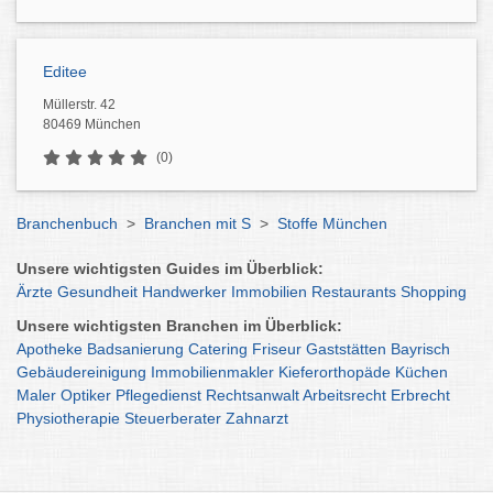
Editee
Müllerstr. 42
80469 München
(0)
Branchenbuch
>
Branchen mit S
>
Stoffe München
Unsere wichtigsten Guides im Überblick:
Ärzte
Gesundheit
Handwerker
Immobilien
Restaurants
Shopping
Unsere wichtigsten Branchen im Überblick:
Apotheke
Badsanierung
Catering
Friseur
Gaststätten
Bayrisch
Gebäudereinigung
Immobilienmakler
Kieferorthopäde
Küchen
Maler
Optiker
Pflegedienst
Rechtsanwalt
Arbeitsrecht
Erbrecht
Physiotherapie
Steuerberater
Zahnarzt