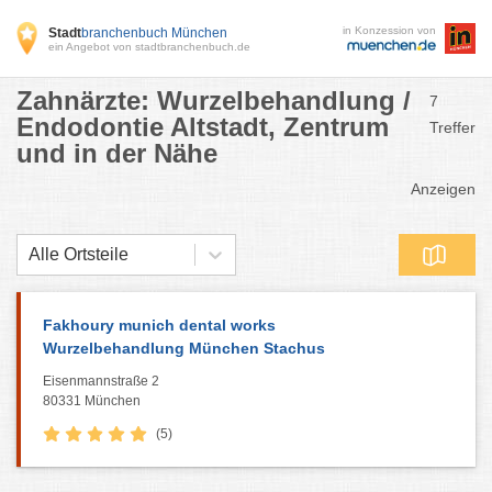
in Konzession von
Stadt
branchenbuch München
ein Angebot von stadtbranchenbuch.de
Zahnärzte: Wurzelbehandlung /
7
Endodontie Altstadt, Zentrum
Treffer
und in der Nähe
Anzeigen
Alle Ortsteile
Fakhoury munich dental works
Wurzelbehandlung München Stachus
Eisenmannstraße 2
80331 München
(5)