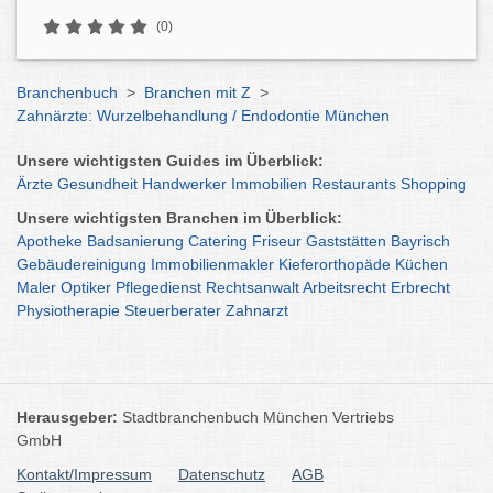
(0)
Branchenbuch
>
Branchen mit Z
>
Zahnärzte: Wurzelbehandlung / Endodontie München
Unsere wichtigsten Guides im Überblick:
Ärzte
Gesundheit
Handwerker
Immobilien
Restaurants
Shopping
Unsere wichtigsten Branchen im Überblick:
Apotheke
Badsanierung
Catering
Friseur
Gaststätten
Bayrisch
Gebäudereinigung
Immobilienmakler
Kieferorthopäde
Küchen
Maler
Optiker
Pflegedienst
Rechtsanwalt
Arbeitsrecht
Erbrecht
Physiotherapie
Steuerberater
Zahnarzt
Herausgeber:
Stadtbranchenbuch München Vertriebs
GmbH
Kontakt/Impressum
Datenschutz
AGB