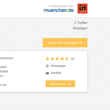
in Konzession von
1 Treffer
Anzeigen
Kostenlos eintragen ➜
maschinen
(2)
Homepage
ustrie
dustrie
Kontakt
en
Mehr Infos ➜
n Au