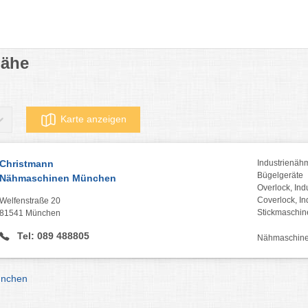
Nähe
Karte anzeigen
Christmann
Industrienäh
Bügelgeräte
Nähmaschinen München
Overlock, Ind
Coverlock, In
Welfenstraße 20
Stickmaschin
81541 München
Tel: 089 488805
Nähmaschine
ünchen