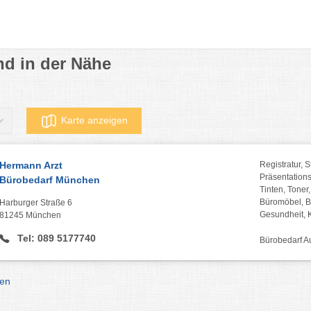
nd in der Nähe
Karte anzeigen
Hermann Arzt
Registratur, 
Präsentations
Bürobedarf München
Tinten, Tone
Büromöbel, B
Harburger Straße 6
Gesundheit, 
81245 München
Tel: 089 5177740
Bürobedarf A
hen