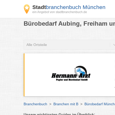
Stadt
branchenbuch München
ein Angebot von stadtbranchenbuch.de
Bürobedarf Aubing, Freiham u
Alle Ortsteile
Branchenbuch
>
Branchen mit B
>
Bürobedarf Münc
Unsere wichtigsten Guides im Überblick: