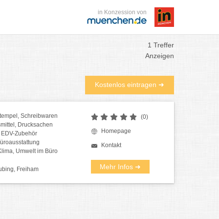
in Konzession von
1 Treffer
Anzeigen
Kostenlos eintragen ➜
Stempel, Schreibwaren
(0)
mittel, Drucksachen
Homepage
r, EDV-Zubehör
üroausstattung
Kontakt
Klima, Umwelt im Büro
Mehr Infos ➜
ubing, Freiham