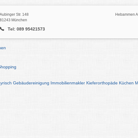
Aubinger Str. 148
Hebammen Au
81243 München
Tel: 089 95421573
hen
Shopping
yrisch
Gebäudereinigung
Immobilienmakler
Kieferorthopäde
Küchen
M