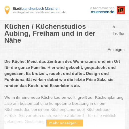
in Konzession von
Stadt
branchenbuch München
ein Angebot von stadtbranchenbuch.de
Küchen / Küchenstudios
5
Aubing, Freiham und in der
Treffer
Nähe
Anzeigen
Die Küche: Meist das Zentrum des Wohnraums und ein Ort
für die ganze Familie. Hier wird gekocht, gequatscht und
gegessen. Es brutzelt, raucht und duftet. Design und
Funktionalität wirken dabei wie die letzte Prise Salz: sie
runden das Koch- und Esserlebnis ab.
Wenn ihr eine neue Küche kaufen wollt, greift zur Küchenplanung
also am besten auf eine kompetente Beratung in einem
Küchenstudio, bei einem Küchenplaner oder Küchenbauer
zurück. Sie verraten euch, welche Zutaten ihr für eine wirklich
gelungene Gestaltung braucht.
mehr anzeigen...