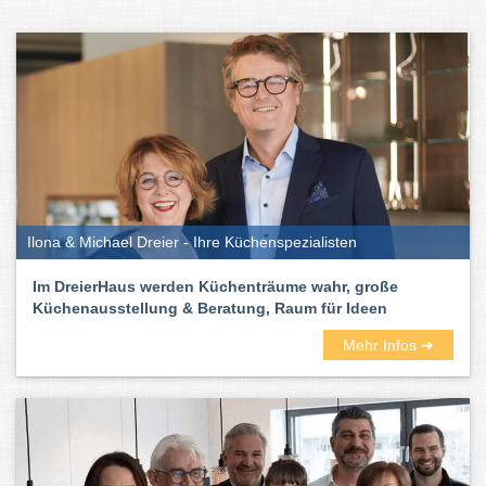
Im Stadtbranchenbuch findet ihr Experten aus München und
Umgebung – mit Empfehlungen und Erfahrungsberichten. Ob
eine Küche im Landhausstil, eine moderne Küche oder eine
bestimmte Marke – hier findet ihr die passenden Experten für
euren Küchentraum!
Welche Küchenarten gibt es?
Wenn ihr euch in einem Küchenstudio in München und
Umgebung beraten lasst, dann werdet ihr schnell feststellen, dass
Ilona & Michael Dreier - Ihre Küchenspezialisten
es zwei große Unterschiede gibt: Die Modulküchen im
Baukastensystem und die Einbauküchen.
Im DreierHaus werden Küchenträume wahr, große
Küchenausstellung & Beratung, Raum für Ideen
Mehr Infos ➜