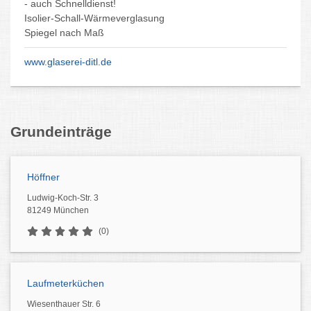
Schreinerküchen Küchengeräte
Küchenausstellung Markenküchen
Blanco Häfele Dorn Bracht KWC
Moderne zeitlose Küchen
Grundeinträge
Höffner
Ludwig-Koch-Str. 3
81249 München
(0)
Laufmeterküchen
Wiesenthauer Str. 6