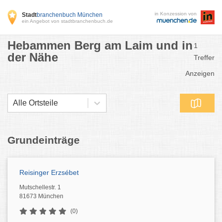
in Konzession von
Stadt
branchenbuch München
ein Angebot von stadtbranchenbuch.de
Hebammen Berg am Laim und in
1
der Nähe
Treffer
Anzeigen
Alle Ortsteile
Grundeinträge
Reisinger Erzsébet
Mutschellestr. 1
81673 München
(0)