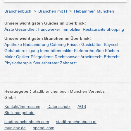
Branchenbuch
>
Branchen mit H
>
Hebammen München
Unsere wichtigsten Guides im Überblick:
Ärzte
Gesundheit
Handwerker
Immobilien
Restaurants
Shopping
Unsere wichtigsten Branchen im Überblick:
Apotheke
Badsanierung
Catering
Friseur
Gaststätten
Bayrisch
Gebäudereinigung
Immobilienmakler
Kieferorthopäde
Küchen
Maler
Optiker
Pflegedienst
Rechtsanwalt
Arbeitsrecht
Erbrecht
Physiotherapie
Steuerberater
Zahnarzt
Herausgeber:
Stadtbranchenbuch München Vertriebs
GmbH
Kontakt/Impressum
Datenschutz
AGB
Stellenangebote
stadtbranchenbuch.com
stadtbranchenbuch.at
munichx.de
opendi.com