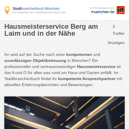
in Konzession von
Stadt
branchenbuch München
ein Angebot von stadtbranchenbuch.de
Hausmeisterservice Berg am
3
Laim und in der Nähe
Treffer
Anzeigen
Ihr seid auf der Suche nach einer
kompetenten
und
zuverlässigen Objektbetreuung
in München? Ein
professioneller und vertrauenswürdiger
Hausmeisterservice
ist
das A und O für alles was rund um Haus und Garten anfällt. Im
Stadtbranchenbuch findet ihr
kompetente Ansprechpartner
mit
aktuellen Erfahrungsberichten und Bewertungen.