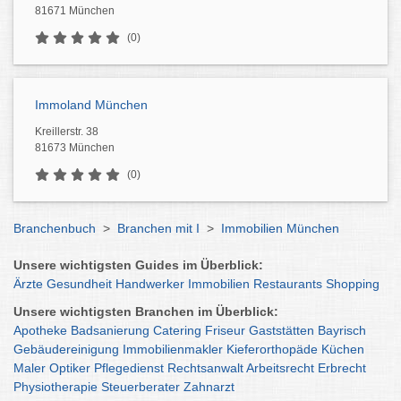
81671 München
(0)
Immoland München
Kreillerstr. 38
81673 München
(0)
Branchenbuch
>
Branchen mit I
>
Immobilien München
Unsere wichtigsten Guides im Überblick:
Ärzte
Gesundheit
Handwerker
Immobilien
Restaurants
Shopping
Unsere wichtigsten Branchen im Überblick:
Apotheke
Badsanierung
Catering
Friseur
Gaststätten
Bayrisch
Gebäudereinigung
Immobilienmakler
Kieferorthopäde
Küchen
Maler
Optiker
Pflegedienst
Rechtsanwalt
Arbeitsrecht
Erbrecht
Physiotherapie
Steuerberater
Zahnarzt