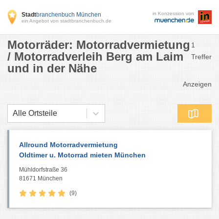
in Konzession von
Stadt
branchenbuch München
ein Angebot von stadtbranchenbuch.de
Motorräder: Motorradvermietung
1
/ Motorradverleih Berg am Laim
Treffer
und in der Nähe
Anzeigen
Alle Ortsteile
Allround Motorradvermietung
Oldtimer u. Motorrad mieten München
Mühldorfstraße 36
81671 München
(9)