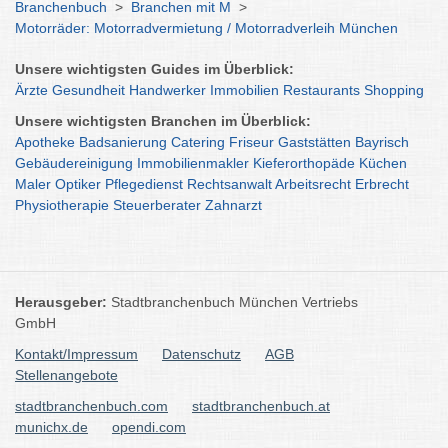
Branchenbuch
>
Branchen mit M
>
Motorräder: Motorradvermietung / Motorradverleih München
Unsere wichtigsten Guides im Überblick:
Ärzte
Gesundheit
Handwerker
Immobilien
Restaurants
Shopping
Unsere wichtigsten Branchen im Überblick:
Apotheke
Badsanierung
Catering
Friseur
Gaststätten
Bayrisch
Gebäudereinigung
Immobilienmakler
Kieferorthopäde
Küchen
Maler
Optiker
Pflegedienst
Rechtsanwalt
Arbeitsrecht
Erbrecht
Physiotherapie
Steuerberater
Zahnarzt
Herausgeber:
Stadtbranchenbuch München Vertriebs
GmbH
Kontakt/Impressum
Datenschutz
AGB
Stellenangebote
stadtbranchenbuch.com
stadtbranchenbuch.at
munichx.de
opendi.com