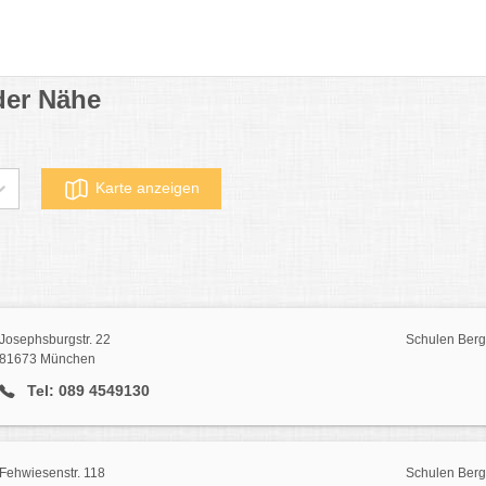
der Nähe
Karte anzeigen
Josephsburgstr. 22
Schulen Ber
81673 München
Tel: 089 4549130
Fehwiesenstr. 118
Schulen Ber