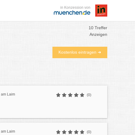
in Konzession von
10 Treffer
Anzeigen
Kostenlos eintragen ➜
g am Laim
(0)
g am Laim
(0)