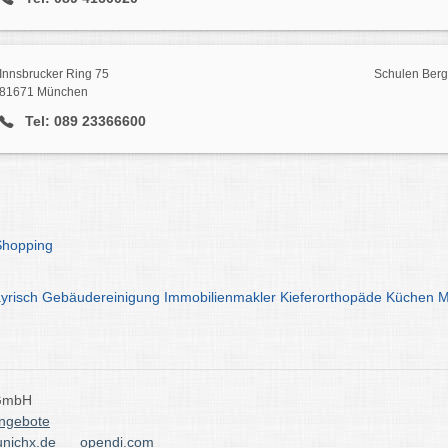
Innsbrucker Ring 75
Schulen Ber
81671 München
Tel: 089 23366600
Shopping
yrisch
Gebäudereinigung
Immobilienmakler
Kieferorthopäde
Küchen
M
 GmbH
angebote
nichx.de
opendi.com