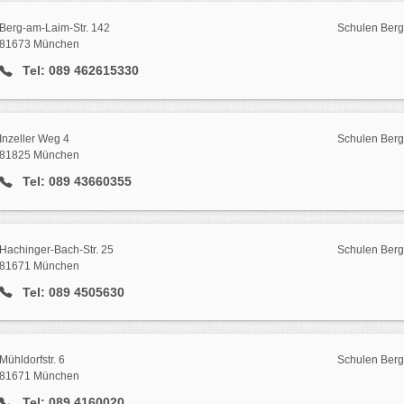
Berg-am-Laim-Str. 142
Schulen Ber
81673 München
Tel: 089 462615330
Inzeller Weg 4
Schulen Ber
81825 München
Tel: 089 43660355
Hachinger-Bach-Str. 25
Schulen Ber
81671 München
Tel: 089 4505630
Mühldorfstr. 6
Schulen Ber
81671 München
Tel: 089 4160020