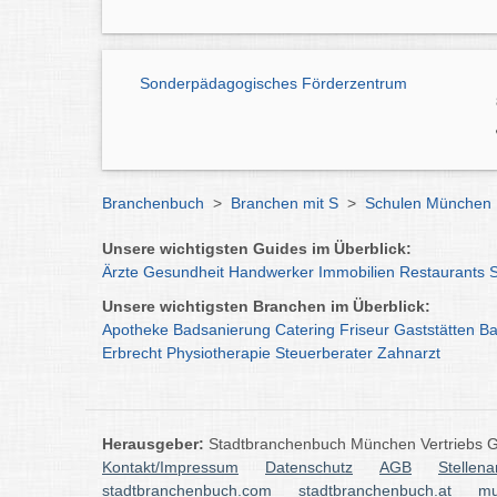
Sonderpädagogisches Förderzentrum
Branchenbuch
>
Branchen mit S
>
Schulen München
Unsere wichtigsten Guides im Überblick:
Ärzte
Gesundheit
Handwerker
Immobilien
Restaurants
Unsere wichtigsten Branchen im Überblick:
Apotheke
Badsanierung
Catering
Friseur
Gaststätten
Ba
Erbrecht
Physiotherapie
Steuerberater
Zahnarzt
Herausgeber:
Stadtbranchenbuch München Vertriebs
Kontakt/Impressum
Datenschutz
AGB
Stellen
stadtbranchenbuch.com
stadtbranchenbuch.at
mu