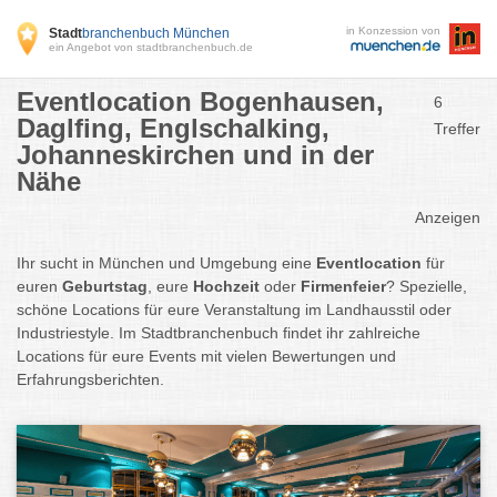
in Konzession von
Stadt
branchenbuch München
ein Angebot von stadtbranchenbuch.de
Eventlocation Bogenhausen,
6
Daglfing, Englschalking,
Treffer
Johanneskirchen und in der
Nähe
Anzeigen
Ihr sucht in München und Umgebung eine
Eventlocation
für
euren
Geburtstag
, eure
Hochzeit
oder
Firmenfeier
? Spezielle,
schöne Locations für eure Veranstaltung im Landhausstil oder
Industriestyle. Im Stadtbranchenbuch findet ihr zahlreiche
Locations für eure Events mit vielen Bewertungen und
Erfahrungsberichten.