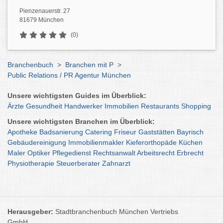
Pienzenauerstr. 27
81679 München
(0)
Branchenbuch
>
Branchen mit P
>
Public Relations / PR Agentur München
Unsere wichtigsten Guides im Überblick:
Ärzte
Gesundheit
Handwerker
Immobilien
Restaurants
Shopping
Unsere wichtigsten Branchen im Überblick:
Apotheke
Badsanierung
Catering
Friseur
Gaststätten
Bayrisch
Gebäudereinigung
Immobilienmakler
Kieferorthopäde
Küchen
Maler
Optiker
Pflegedienst
Rechtsanwalt
Arbeitsrecht
Erbrecht
Physiotherapie
Steuerberater
Zahnarzt
Herausgeber:
Stadtbranchenbuch München Vertriebs
GmbH