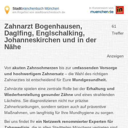
in Konzession von
Stadt
branchenbuch München
ein Angebot von stadtbranchenbuch.de
Zahnarzt Bogenhausen,
61
Daglfing, Englschalking,
Treffer
Johanneskirchen und in der
Nähe
Anzeigen
Von
akuten Zahnschmerzen
bis zur u
mfassenden Vorsorge
und hochwertigem Zahnersatz
– die Wahl des richtigen
Zahnarztes ist entscheidend für Eure
Mundgesundheit.
Zahnärzte spielen eine zentrale Rolle bei der
Erhaltung und
Wiederherstellung gesunder Zähne
und eines strahlenden
Lächelns. Sie diagnostizieren nicht nur präzise
Zahnerkrankungen, sondern setzen auch auf präventive
Maßnahmen, um langfristig für Ihre Mundhygiene zu sorgen.
Bei uns findet Ihr
ein Netzwerk renommierter Experten für
Zahnmedizin
, die in allen Stadtteilen Münchens vertreten sind.