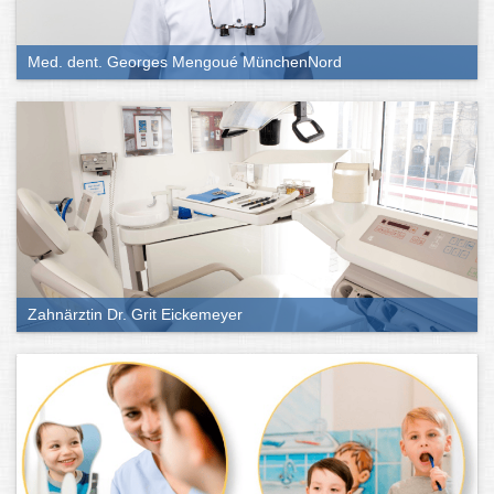
Med. dent. Georges Mengoué MünchenNord
Zahnärztin Dr. Grit Eickemeyer