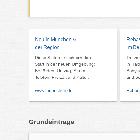
Neu in München &
Rehas
der Region
im Be
Diese Seiten erleichtern den
Tanzen
Start in der neuen Umgebung:
in Hai
Behörden, Umzug, Strom,
Babyt
Telefon, Freizeit und Kultur.
und S
www.muenchen.de
Rehasp
Grundeinträge