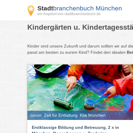
Stadt
branchenbuch München
ein Angebot von stadtbranchenbuch.de
Kindergärten u. Kindertagesst
Kinder sind unsere Zukunft und darum sollten wir auf di
passt am besten zu eurem Kind? Findet den idealen
Be
cocon. Zeit für Entfaltung. Kita München
Erstklassige Bildung und Betreuung. 2 x in