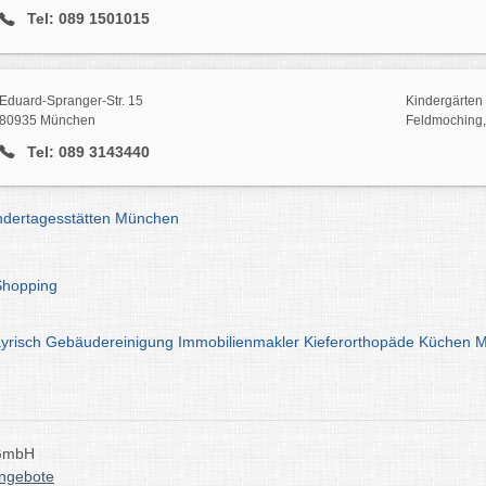
Tel: 089 1501015
Eduard-Spranger-Str. 15
Kindergärten 
80935 München
Feldmoching,
Tel: 089 3143440
indertagesstätten München
Shopping
yrisch
Gebäudereinigung
Immobilienmakler
Kieferorthopäde
Küchen
M
 GmbH
angebote