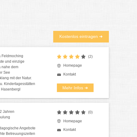
Kostenlos eintragen ➜
a Feldmoching
(2)
te und einzige
Homepage
a nahe dem
er See
Kontakt
klang mit der Natur.
u. Kindertagesstätten
Mehr Infos ➜
 Hasenbergl
 2 Jahren
(0)
hulung
Homepage
pädagogische Angebote
Kontakt
hte Betreuungszeiten