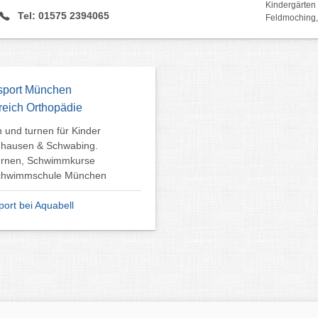
Kindergärten 
Tel: 01575 2394065
Feldmoching,
port München
reich Orthopädie
 und turnen für Kinder
dhausen & Schwabing.
urnen, Schwimmkurse
chwimmschule München
ort bei Aquabell