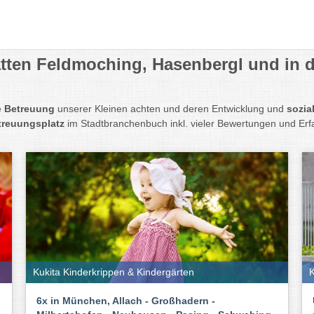
ätten Feldmoching, Hasenbergl und in 
e
Betreuung
unserer Kleinen achten und deren Entwicklung und
sozia
treuungsplatz
im Stadtbranchenbuch inkl. vieler Bewertungen und Erf
Kukita Kinderkrippen & Kindergärten
K
6x in München, Allach - Großhadern -