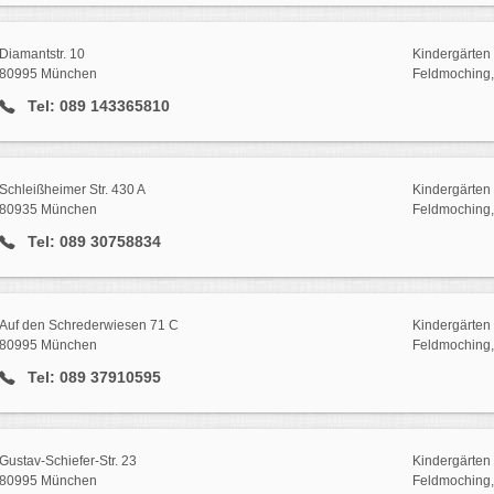
Diamantstr. 10
Kindergärten 
80995 München
Feldmoching,
Tel: 089 143365810
Schleißheimer Str. 430 A
Kindergärten 
80935 München
Feldmoching,
Tel: 089 30758834
Auf den Schrederwiesen 71 C
Kindergärten 
80995 München
Feldmoching,
Tel: 089 37910595
Gustav-Schiefer-Str. 23
Kindergärten 
80995 München
Feldmoching,