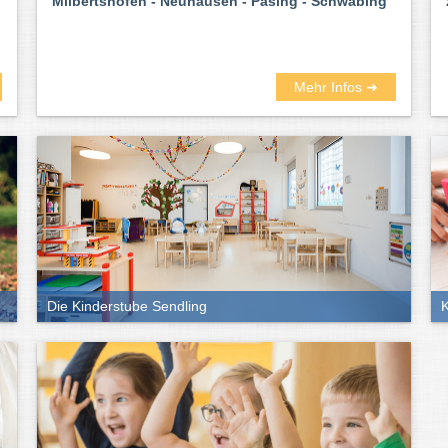
Milbertshofen - Neuhausen - Pasing - Schwabing
Mehr Infos ➜
Die Kinderstube Sendling
K