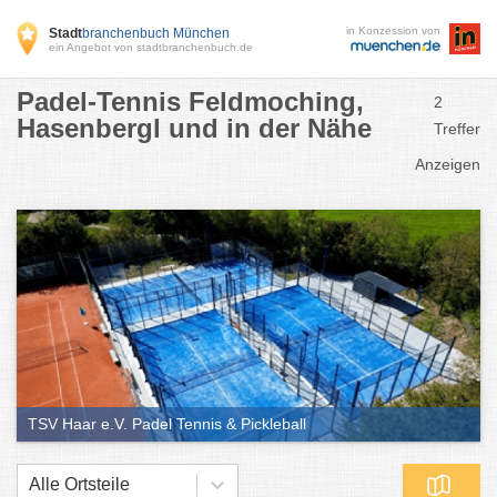
in Konzession von
Stadt
branchenbuch München
ein Angebot von stadtbranchenbuch.de
Padel-Tennis Feldmoching,
2
Hasenbergl und in der Nähe
Treffer
Anzeigen
TSV Haar e.V. Padel Tennis & Pickleball
Alle Ortsteile