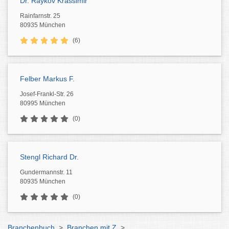
Dr. Raykov Krassimir
Rainfarnstr. 25
80935 München
(6)
Felber Markus F.
Josef-Frankl-Str. 26
80995 München
(0)
Stengl Richard Dr.
Gundermannstr. 11
80935 München
(0)
Branchenbuch
>
Branchen mit Z
>