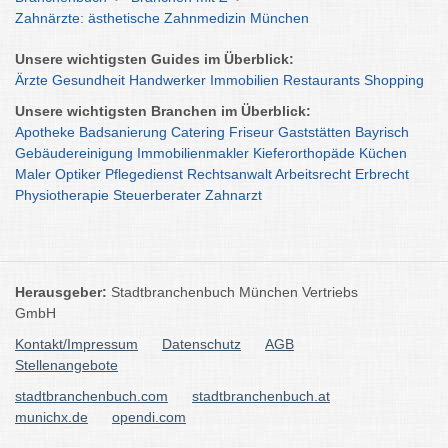
Zahnärzte: ästhetische Zahnmedizin München
Unsere wichtigsten Guides im Überblick:
Ärzte
Gesundheit
Handwerker
Immobilien
Restaurants
Shopping
Unsere wichtigsten Branchen im Überblick:
Apotheke
Badsanierung
Catering
Friseur
Gaststätten
Bayrisch
Gebäudereinigung
Immobilienmakler
Kieferorthopäde
Küchen
Maler
Optiker
Pflegedienst
Rechtsanwalt
Arbeitsrecht
Erbrecht
Physiotherapie
Steuerberater
Zahnarzt
Herausgeber:
Stadtbranchenbuch München Vertriebs
GmbH
Kontakt/Impressum
Datenschutz
AGB
Stellenangebote
stadtbranchenbuch.com
stadtbranchenbuch.at
munichx.de
opendi.com