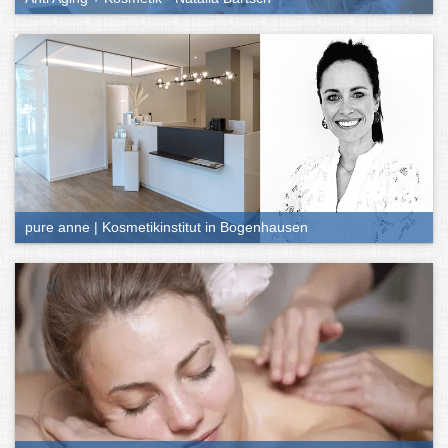
Kosmetik-Besuch
Wie oben schon angedeutet, ist das Angebotsspektrum in
Kosmetikstudios vielfältig. Zu den wichtigsten Treatments zählen:
Gesichtsbehandlungen
Ihr habt Probleme mit eurer Haut oder wollt ihr einfach nur eine
reichhaltige Pflege gönnen? Kosmetikstudios haben von der
Ausreinigung bis zu Anti-Aging-Behandlung so ziemlich alles im
Programm. Auch das Färben, Formen und Stylen von Wimpern
oder Augenbrauen oder ein schickes Make-up zählen dazu.
pure anne | Kosmetikinstitut in Bogenhausen
Haarentfernung
Möchtet ihr euch das häufige Rasieren sparen oder seid nicht
zufrieden mit der Körperbehaarung an bestimmten Stellen, lohnt
sich ebenfalls ein Besuch bei der Kosmetik. Angeboten werden
dabei meist das Wachsen oder Sugaring, aber auch
Haarentfernungen per Laser.
Maniküre und Pediküre
Samtweiche Füße, lackierte Nägel oder eine Nagelverlängerung –