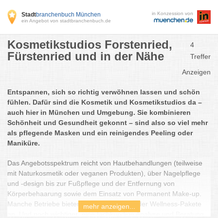
in Konzession von
Stadt
branchenbuch München
ein Angebot von stadtbranchenbuch.de
Kosmetikstudios Forstenried,
4
Fürstenried und in der Nähe
Treffer
Anzeigen
Entspannen, sich so richtig verwöhnen lassen und schön
fühlen. Dafür sind die Kosmetik und Kosmetikstudios da –
auch hier in München und Umgebung. Sie kombinieren
Schönheit und Gesundheit gekonnt – sind also so viel mehr
als pflegende Masken und ein reinigendes Peeling oder
Maniküre.
Das Angebotsspektrum reicht von Hautbehandlungen (teilweise
mit Naturkosmetik oder veganen Produkten), über Nagelpflege
und -design bis zur Fußpflege und der Entfernung von
Körperbehaarung sowie dem Einsatz von Permanent Make-up.
Manche Betriebe bieten auch Massagen oder Wellness-Pakete
mehr anzeigen...
an. Und noch wichtiger: eine fachkundige Analyse und Beratung